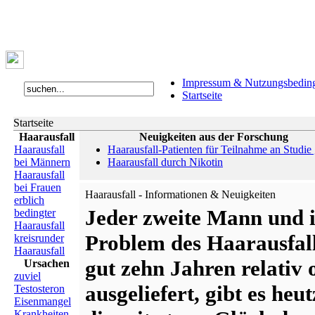
Impressum & Nutzungsbedin
Startseite
Startseite
Haarausfall
Neuigkeiten aus der Forschung
Haarausfall
Haarausfall-Patienten für Teilnahme an Studie
bei Männern
Haarausfall durch Nikotin
Haarausfall
bei Frauen
Haarausfall - Informationen & Neuigkeiten
erblich
Jeder zweite Mann und
bedingter
Haarausfall
Problem des Haarausfall
kreisrunder
Haarausfall
gut zehn Jahren relativ
Ursachen
zuviel
ausgeliefert, gibt es he
Testosteron
Eisenmangel
Krankheiten